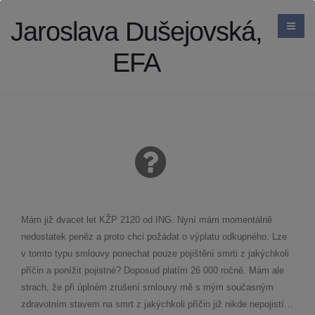
Jaroslava Dušejovská,
EFA
Mám již dvacet let KŽP 2120 od ING. Nyní mám momentálně
nedostatek peněz a proto chci požádat o výplatu odkupného. Lze
v tomto typu smlouvy ponechat pouze pojištění smrti z jakýchkoli
příčin a ponížit pojistné? Doposud platím 26 000 ročně. Mám ale
strach, že při úplném zrušení smlouvy mě s mým současným
zdravotním stavem na smrt z jakýchkoli příčin již nikde nepojistí…