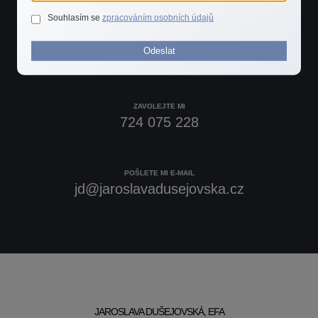
Potřebujete rychlou radu?
Souhlasím se
zpracováním osobních údajů
Spojte se se mnou.
Odeslat
ZAVOLEJTE MI
724 075 228
POŠLETE MI E-MAIL
jd@jaroslavadusejovska.cz
JAROSLAVA DUŠEJOVSKÁ, EFA