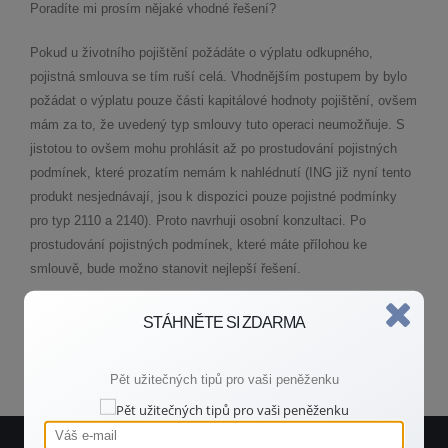
Poradíte mi prosím nějaké vhodné řešení?
Pokud u životního pojištění požádáte o výplatu odkupného,
pojistná smlouva se tím ruší celá. Vhodnějším postupem by bylo
požádat o výplatu pouze části kapitálové hodnoty pojištění, ovšem
mám za to, že uvedený typ smlouvy tuto operaci neumožňuje. S
jistotou to ovšem mohu prohlásit až po prostudování pojistných
podmínek, které prozatím nemám k nahlédnutí (ING již nyní tento
produkt nesjednávají, jsou k dispozici pouze pojistné podmínky
pro typ 2110 a 2140). Proto navrhuji osobní konzultaci. Po
prostudování pojistných podmínek, které máte přílohou ke
smlouvě, bude možno stanovit nejlepší řešení.
STÁHNĚTE SI ZDARMA
Zpět do poradny
Pět užitečných tipů pro vaši peněženku