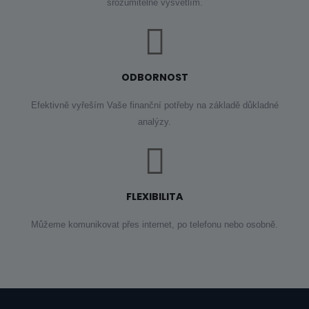
srozumitelně vysvětlím.
ODBORNOST
Efektivně vyřeším Vaše finanční potřeby na základě důkladné
analýzy.
FLEXIBILITA
Můžeme komunikovat přes internet, po telefonu nebo osobně.