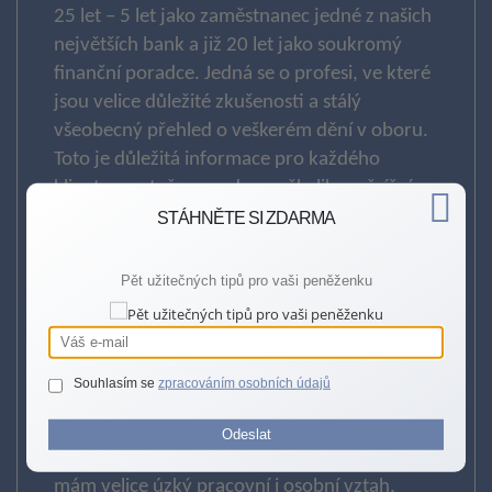
25 let – 5 let jako zaměstnanec jedné z našich
největších bank a již 20 let jako soukromý
finanční poradce. Jedná se o profesi, ve které
jsou velice důležité zkušenosti a stálý
všeobecný přehled o veškerém dění v oboru.
Toto je důležitá informace pro každého
klienta, protože poradce s několika měsíční
praxí těžko dobře poradí a posoudí jeho
STÁHNĚTE SI ZDARMA
finanční situaci, či vyřeší zajištění životních
rizik.
Pět užitečných tipů pro vaši peněženku
O mé práci
Souhlasím se
zpracováním osobních údajů
Je pro mne velice důležitý dlouhodobý a
Odeslat
upřímný vztah s klientem – s mnohými klienty
mám velice úzký pracovní i osobní vztah,