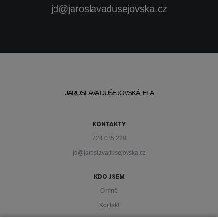
jd@jaroslavadusejovska.cz
JAROSLAVA DUŠEJOVSKÁ, EFA
KONTAKTY
724 075 228
jd@jaroslavadusejovska.cz
KDO JSEM
O mně
Kontakt