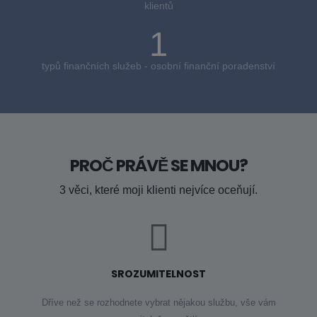
klientů
1
typů finančních služeb - osobní finanční poradenství
PROČ PRÁVĚ SE MNOU?
3 věci, které moji klienti nejvíce oceňují.
SROZUMITELNOST
Dříve než se rozhodnete vybrat nějakou službu, vše vám