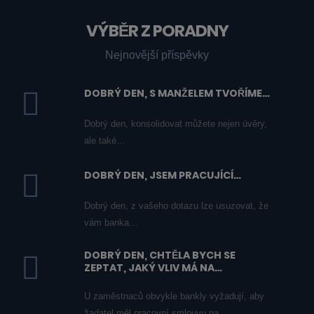
VÝBĚR Z PORADNY
Nejnovější příspěvky
DOBRÝ DEN, S MANŽELEM TVOŘÍME…
Dobrý den, konsolidovat můžete nejen úvěry,
ale také…
DOBRÝ DEN, JSEM PRACUJÍCÍ…
Dobrý den, z vašeho dotazu lze usuzovat, že
vám banka…
DOBRÝ DEN, CHTĚLA BYCH SE
ZEPTAT, JAKÝ VLIV MÁ NA…
U zaměstnaců obvykle bankly vyžadují, aby
žadatel měl pracovní smlouvu na…