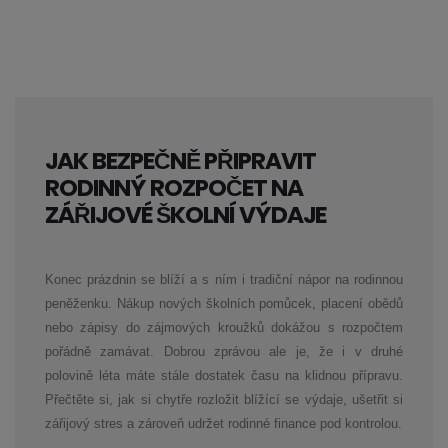
JAK BEZPEČNĚ PŘIPRAVIT
RODINNÝ ROZPOČET NA
ZÁŘIJOVÉ ŠKOLNÍ VÝDAJE
Konec prázdnin se blíží a s ním i tradiční nápor na rodinnou
peněženku. Nákup nových školních pomůcek, placení obědů
nebo zápisy do zájmových kroužků dokážou s rozpočtem
pořádně zamávat. Dobrou zprávou ale je, že i v druhé
polovině léta máte stále dostatek času na klidnou přípravu.
Přečtěte si, jak si chytře rozložit blížící se výdaje, ušetřit si
zářijový stres a zároveň udržet rodinné finance pod kontrolou.