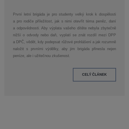
První letní brigáda je pro studenty velký krok k dospělosti
a pro rodiče příležitost, jak s nimi otevřít téma peněz, daní
a odpovědnosti. Aby výplata vašeho dítěte nebyla zbytečně
nižší o odvody nebo daň, vyplatí se znát rozdíl mezi DPP
a DPČ, vědět, kdy podepsat růžové prohlášení a jak rozumně
naložit s prvními výdělky, aby jim brigáda přinesla nejen
peníze, ale i užitečnou zkušenost.
CELÝ ČLÁNEK