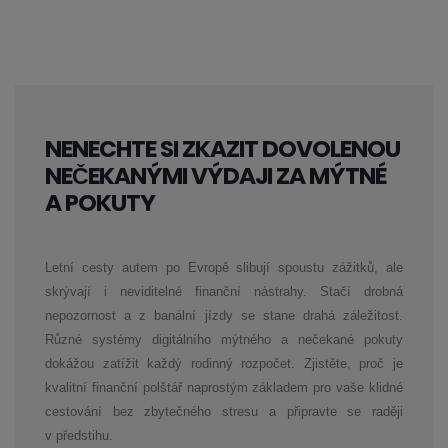
NENECHTE SI ZKAZIT DOVOLENOU
NEČEKANÝMI VÝDAJI ZA MÝTNÉ
A POKUTY
Letní cesty autem po Evropě slibují spoustu zážitků, ale
skrývají i neviditelné finanční nástrahy. Stačí drobná
nepozornost a z banální jízdy se stane drahá záležitost.
Různé systémy digitálního mýtného a nečekané pokuty
dokážou zatížit každý rodinný rozpočet. Zjistěte, proč je
kvalitní finanční polštář naprostým základem pro vaše klidné
cestování bez zbytečného stresu a připravte se raději
v předstihu.