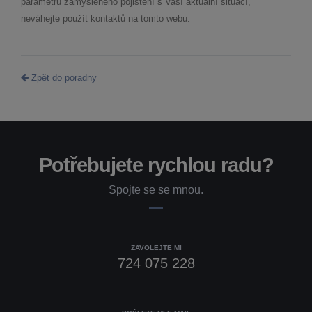
parametrů zamýšleného pojištění s Vaší aktuální situací,
neváhejte použít kontaktů na tomto webu.
Zpět do poradny
Potřebujete rychlou radu?
Spojte se se mnou.
ZAVOLEJTE MI
724 075 228