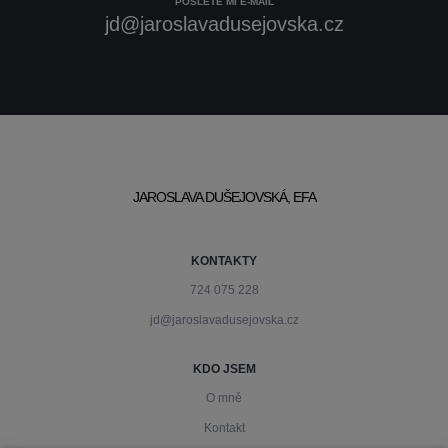
POŠLETE MI E-MAIL
jd@jaroslavadusejovska.cz
JAROSLAVA DUŠEJOVSKÁ, EFA
KONTAKTY
724 075 228
jd@jaroslavadusejovska.cz
KDO JSEM
O mně
Kontakt