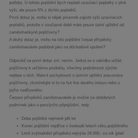
potřeby. U tohoto pojištění bych neplatil uzavírací poplatky v plné
výši, ale pouze 5% z těchto poplatků.
První dotaz je, mohu si nějak písemně zajistit výši uzavíracích
poplatků, protože v současné době mám pouze ústní ujištění od
zaměstnankyně pojišťovny?
A druhý dotaz je, mohu na toto pojištění čerpat příspěvky
zaměstnavatele podobně jako na důchodové spoření?
Odpověď na první dotaz zní: nevím. Jedná se o nabídku určité
pojišťovny k určitému produktu, všechny podrobnosti zjistíte
nejlépe u nich. Máte-li pochybnosti o ústním ujištění pracovnice
pojišťovny, zkontrolujte si to na hot line daného ústavu nebo u
jejího nadřízeného.
Čerpaní příspěvků zaměstnavatele je možné za obdobných
podmínek jako u penzijního připojištění, tedy:
Doba pojištění nejméně pět let
Konec pojištění nejdříve v šedesáti letech věku pojištěného
Limit zvýhodnění příspěvku nejvýše 24 000,- za rok (platí