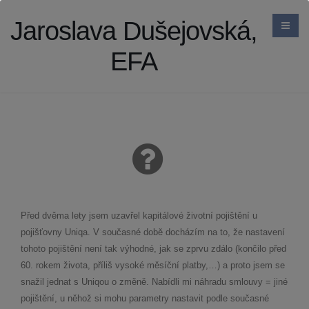
Jaroslava Dušejovská,
EFA
Před dvěma lety jsem uzavřel kapitálové životní pojištění u
pojišťovny Uniqa. V současné době docházím na to, že nastavení
tohoto pojištění není tak výhodné, jak se zprvu zdálo (končilo před
60. rokem života, příliš vysoké měsíční platby,…) a proto jsem se
snažil jednat s Uniqou o změně. Nabídli mi náhradu smlouvy = jiné
pojištění, u něhož si mohu parametry nastavit podle současné