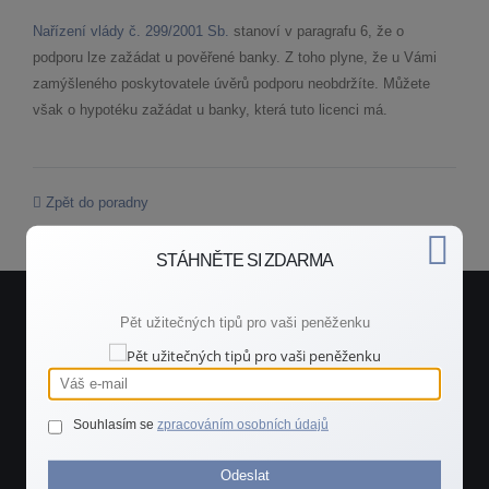
Nařízení vlády č. 299/2001 Sb.
stanoví v paragrafu 6, že o
podporu lze zažádat u pověřené banky. Z toho plyne, že u Vámi
zamýšleného poskytovatele úvěrů podporu neobdržíte. Můžete
však o hypotéku zažádat u banky, která tuto licenci má.
Zpět do poradny
STÁHNĚTE SI ZDARMA
Pět užitečných tipů pro vaši peněženku
Potřebujete rychlou radu?
Spojte se se mnou.
Souhlasím se
zpracováním osobních údajů
ZAVOLEJTE MI
Odeslat