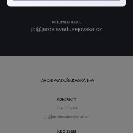
724 075 228
POŠLETE MI E-MAIL
jd@jaroslavadusejovska.cz
JAROSLAVA DUŠEJOVSKÁ, EFA
KONTAKTY
724 075 228
jd@jaroslavadusejovska.cz
KDO JSEM