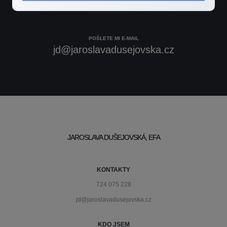
724 075 228
POŠLETE MI E-MAIL
jd@jaroslavadusejovska.cz
JAROSLAVA DUŠEJOVSKÁ, EFA
KONTAKTY
724 075 228
jd@jaroslavadusejovska.cz
KDO JSEM