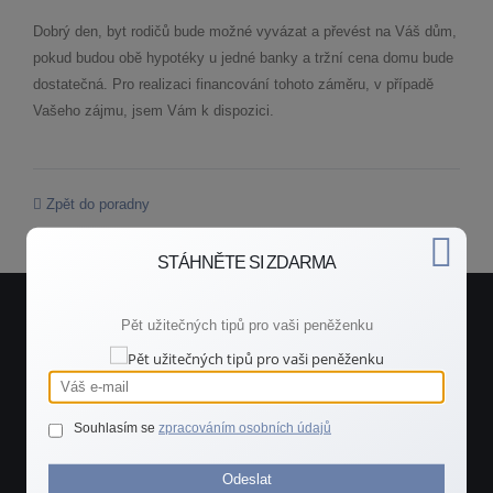
Dobrý den, byt rodičů bude možné vyvázat a převést na Váš dům,
pokud budou obě hypotéky u jedné banky a tržní cena domu bude
dostatečná. Pro realizaci financování tohoto záměru, v případě
Vašeho zájmu, jsem Vám k dispozici.
Zpět do poradny
STÁHNĚTE SI ZDARMA
Pět užitečných tipů pro vaši peněženku
Potřebujete rychlou radu?
Spojte se se mnou.
Souhlasím se
zpracováním osobních údajů
ZAVOLEJTE MI
Odeslat