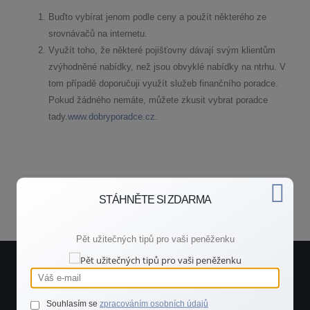
Buďto vybírat jenom podle ceny a použít některého ze
srovnávačů na internetu.
Využít toho, že některé pojišťovny dávají svým klientům
zvýhodněné nabídky, než jsou obvyklé nabídky na ntrhu. V
tom případě doporučuji využít služeb finančního poradce.
Pokud žádného nemáte, můžete zkusit vybrat poradce
tady.
www.dobryporadce.cz
.
Zpět do poradny
STÁHNĚTE SI ZDARMA
Pět užitečných tipů pro vaši peněženku
Potřebujete rychlou radu?
Souhlasím se
zpracováním osobních údajů
Spojte se se mnou.