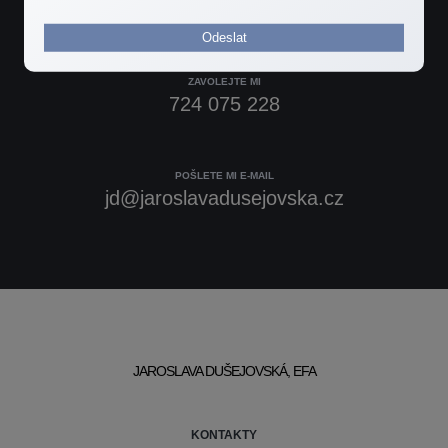
Odeslat
ZAVOLEJTE MI
724 075 228
POŠLETE MI E-MAIL
jd@jaroslavadusejovska.cz
JAROSLAVA DUŠEJOVSKÁ, EFA
KONTAKTY