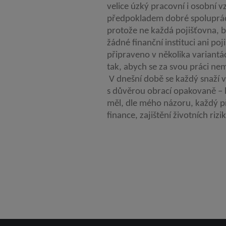
velice úzký pracovní i osobní vz
předpokladem dobré spolupráce
protože ne každá pojišťovna, b
žádné finanční instituci ani po
připraveno v několika variantá
tak, abych se za svou práci ne
V dnešní době se každý snaží vy
s důvěrou obrací opakovaně – 
měl, dle mého názoru, každý při
finance, zajištění životních riz