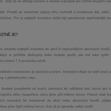
cké. Tedy že se střídají oživení a recese a propad ani vrchol nevydrží na
obě. Prostě se nenechat výkyvy trhu rozhodit a investovat dál, nebo
epříznivé. Pro ty nejlepší investice může být paradoxně nejvhodnější č
ASTNĚ JE?
 obvykle nejlepší investice do akcií či nejrůznějších akciových fondů.
ž když si pořídíte dluhopisy nebo budete spořit, ale má také vyšší 
měru kolem 7,5 procenta ročně.
dobém investování je složené úročení. Investiční vklad se totiž úročí
nosy z předchozího roku.
ž budete pravidelně od svých osmnácti let odkládat tisíc korun jen t
enzijního věku naspořeno něco přes půl milionu korun. Pokud však bu
h osmnácti let investovat do akcií nebo akciových fondů, půjde
u přes čtyři miliony korun. A to už je opravdu velký rozdíl.