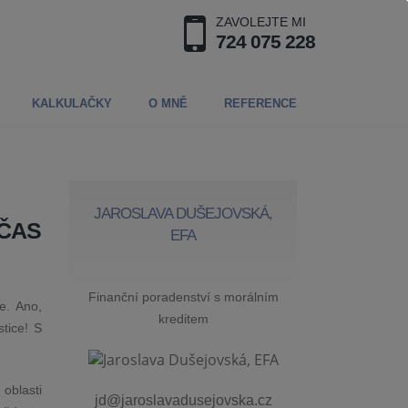
ZAVOLEJTE MI
724 075 228
KALKULAČKY
O MNĚ
REFERENCE
JAROSLAVA DUŠEJOVSKÁ,
 ČAS
EFA
Finanční poradenství s morálním
e. Ano,
kreditem
tice! S
 oblasti
jd@jaroslavadusejovska.cz