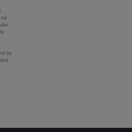
ě,
 na
nání
dy
dně by
obní