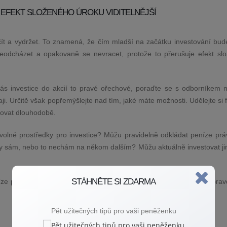
E EFEKT SLOŽENÉHO ÚROKU VIDITELNĚJŠÍ
čít a vydržet. To znamená, že čím mladší na začátku investování bude
neodcházet a opakovaně se nevracet, protože to přerušuje efekt sl
 vás investice do akcií to pravé ořechové, poraďte se s odborníkem 
ji. Určitě však popřemýšlejte nad tím, jaké máte možnosti. Udělejte si 
tovat dlouhodobě.
 volné prostředky pro investice? Můžu pravidelně odkládat peníze práv
rhy sám, nebo to nechám na někom dalším? Můžu aktuálně investovat ji
STÁHNĚTE SI ZDARMA
peníze prudce ztrácejí na hodnotě a nechat je „ležet pod polštářem“ opra
Pět užitečných tipů pro vaši peněženku