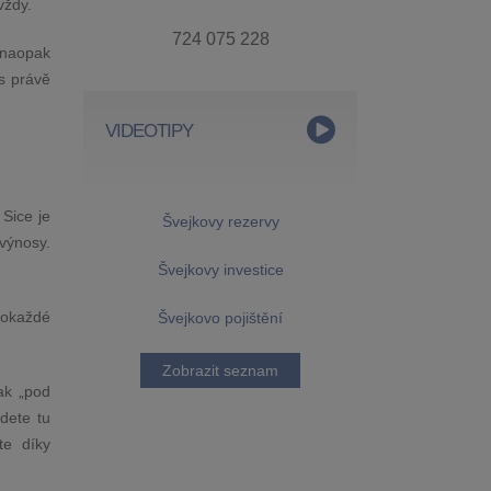
vždy.
724 075 228
 naopak
as právě
VIDEOTIPY
 Sice je
Švejkovy rezervy
výnosy.
Švejkovy investice
 pokaždé
Švejkovo pojištění
Zobrazit seznam
ak „pod
dete tu
te díky