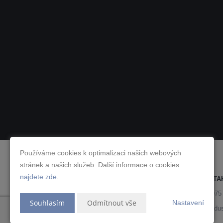
Používáme cookies k optimalizaci našich webových
stránek a našich služeb. Další informace o cookies
najdete zde
.
KONTA
JAROSLAVA DUŠEJOVSKÁ, EFA
724 075
Souhlasím
Odmítnout vše
Nastavení
jd@jaroslavadu