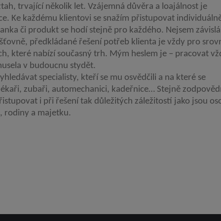
tah, trvající několik let. Vzájemná důvěra a loajálnost je
. Ke každému klientovi se snažím přistupovat individuáln
anka či produkt se hodí stejně pro každého. Nejsem závislá
jišťovně, předkládané řešení potřeb klienta je vždy pro srov
ch, které nabízí současný trh. Mým heslem je – pracovat vž
musela v budoucnu stydět.
hledávat specialisty, kteří se mu osvědčili a na které se
lékaři, zubaři, automechanici, kadeřnice… Stejně zodpově
stupovat i při řešení tak důležitých záležitostí jako jsou os
ik, rodiny a majetku.