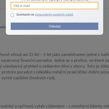
Souhlasím se
zpracováním osobních údajů
Odeslat
ská, EFA
esně věnuji asi 25 let – 5 let jako zaměstnanec jedné z naši
ko soukromý finanční poradce. Jedná se o profesi, ve které j
álý všeobecný přehled o veškerém dění v oboru. Toto je důle
 protože poradce s několika měsíční praxí těžko dobře pora
 vyřeší zajištění životních rizik.
ouhodobý a upřímný vztah s klientem – s mnohými klienty 