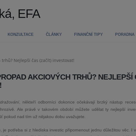
ká, EFA
KONZULTACE
ČLÁNKY
FINANČNÍ TIPY
PORADNA
 PROPAD AKCIOVÝCH TRHŮ? NEJLEPŠÍ
!
dražování
, někteří odborníci dokonce očekávají brzký nástup reces
 hrozivě. Ale právě v takovém období můžete udělat ty nejlepší inves
ášť pokud nad tím už nějakou dobu uvažujete.
je potřeba si z hlediska investic připomenout jednu důležitou věc. I v