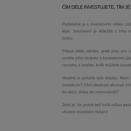
ČÍM DÉLE INVESTUJETE, TÍM J
Podstatné je s investicemi vůbec za
lépe. Současně je důležité z trhu 
úroku.
Pokud stále váháte, jestli jsou pro
ozvěte přes stránku s kontaktními úda
rozvahu a zvažte, kolik můžete inves
Ideálně si položte tyto otázky: Mám
investicím? Chci sledovat akciové t
do akcií, třeba do nemovitostí?
Jisté je, že právě teď kvůli inflaci 
vhodné investiční řešení!