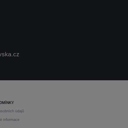
vska.cz
DMÍNKY
osobních údajů
é informace