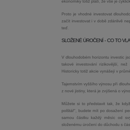
ekonomiky totiž platí, že vše je cykli
Proto je vhodné investovat dlouhod
začít investovat i v době zdánlivě n
teď.
SLOŽENÉ ÚROČENÍ - CO TO VL
V dlouhodobém horizontu investic jsou
takové investování rizikovější, ne
Historicky totiž akcie vynášejí v prů
Tajemstvím vyššího výnosu při dlouho
z nové jistiny, která je zvýšená o vý
Můžete si to představit tak, že kdy
polštář“, budete mít po dosažení p
samou částku každý měsíc od svýc
složenému úročení do důchodu s částko