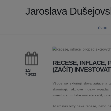
Jaroslava Dušejovs
ÚVOD
RECESE, INFLACE,
(ZAČÍT) INVESTOVAT
13
7 2022
Všude se skloňují slova
inflace
a
z
skomírající akciové indexy vypadají
investováním také můžete začít, zvl
Ať už nás brzy čeká recese, nebo ne, 