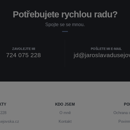
Potřebujete rychlou radu?
Spojte se se mnou.
ZAVOLEJTE MI
POŠLETE MI E-MAIL
724 075 228
jd@jaroslavadusejo
KTY
KDO JSEM
PO
 228
O mně
Ochrana 
sejovska.cz
Kontakt
Povinn