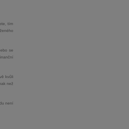
te, tím
oženého
nebo se
finanční
ě kvůli
nak než
vdu není