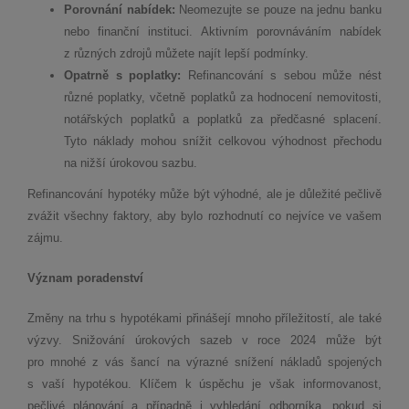
Porovnání nabídek:
Neomezujte se pouze na jednu banku
nebo finanční instituci. Aktivním porovnáváním nabídek
z různých zdrojů můžete najít lepší podmínky.
Opatrně s poplatky:
Refinancování s sebou může nést
různé poplatky, včetně poplatků za hodnocení nemovitosti,
notářských poplatků a poplatků za předčasné splacení.
Tyto náklady mohou snížit celkovou výhodnost přechodu
na nižší úrokovou sazbu.
Refinancování hypotéky může být výhodné, ale je důležité pečlivě
zvážit všechny faktory, aby bylo rozhodnutí co nejvíce ve vašem
zájmu.
Význam poradenství
Změny na trhu s hypotékami přinášejí mnoho příležitostí, ale také
výzvy. Snižování úrokových sazeb v roce 2024 může být
pro mnohé z vás šancí na výrazné snížení nákladů spojených
s vaší hypotékou. Klíčem k úspěchu je však informovanost,
pečlivé plánování a případně i vyhledání odborníka, pokud si