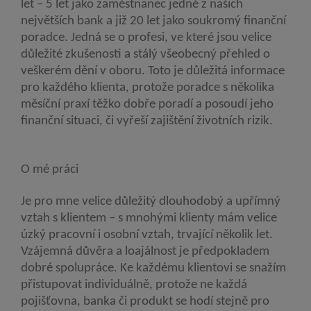
let – 5 let jako zaměstnanec jedné z našich
největších bank a již 20 let jako soukromý finanční
poradce. Jedná se o profesi, ve které jsou velice
důležité zkušenosti a stálý všeobecný přehled o
veškerém dění v oboru. Toto je důležitá informace
pro každého klienta, protože poradce s několika
měsíční praxí těžko dobře poradí a posoudí jeho
finanční situaci, či vyřeší zajištění životních rizik.
O mé práci
Je pro mne velice důležitý dlouhodobý a upřímný
vztah s klientem – s mnohými klienty mám velice
úzký pracovní i osobní vztah, trvající několik let.
Vzájemná důvěra a loajálnost je předpokladem
dobré spolupráce. Ke každému klientovi se snažím
přistupovat individuálně, protože ne každá
pojišťovna, banka či produkt se hodí stejně pro