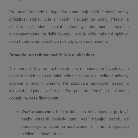
Pro nové žadatele o hypotéku znamenají nižší úrokové sazby
příležitost získat úvěr s nižšími náklady na úroky. Přesto je
důležité důkladně zvážit všechny dostupné možnosti
a nezapomenout na další faktory, jako je výše měsíční splátky,
doba trvání úvěru a celkové náklady spojené s úvěrem.
Strategie pro refinancování: Kdy a jak jednat
V momentě, kdy se rozhodujete pro refinancování hypotéky, je
důležité zvážit nejen aktuální úrokové sazby, ale i celkové náklady
spojené s novým úvěrem. Při snižování úrokových sazeb je
lákavé ihned jednat, avšak nejdříve je nutné přemýšlet o celkovém
dopadu na vaše financování.
Zvažte časování:
Ideální doba pro refinancování je, když
sazby výrazně poklesly oproti vaší stávající sazbě, ale
zároveň ještě nejsou na očekávaném minimu. To vyžaduje
pečlivé sledování trhu.