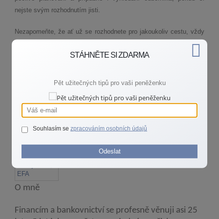
nejste svým rozhodnutím jisti.
Nezapomeňte, že ať už se rozhodnete pro jakoukoliv cestu, vždy
je důležité mít na paměti dlouhodobý pohled na vaše finanční cíle
STÁHNĚTE SI ZDARMA
a situaci. Pokud máte jakékoliv otázky nebo potřebujete pomoci
s navigací v aktuálním finančním prostředí, neváhejte se na mne
obrátit. Kvalifikované poradenství vám může ušetřit nejen peníze,
Pět užitečných tipů pro vaši peněženku
ale i čas a stres spojený s rozhodováním o refinancování vaší
hypotéky.
Souhlasím se
zpracováním osobních údajů
Autor
Odeslat
Jaroslava Dušejovská, EFA
O mně
Financím a bankovnictví se profesně věnuji asi 25