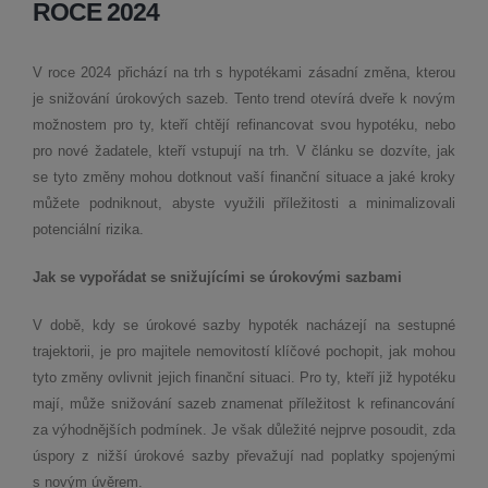
ROCE 2024
V roce 2024 přichází na trh s hypotékami zásadní změna, kterou
je snižování úrokových sazeb. Tento trend otevírá dveře k novým
možnostem pro ty, kteří chtějí refinancovat svou hypotéku, nebo
pro nové žadatele, kteří vstupují na trh. V článku se dozvíte, jak
se tyto změny mohou dotknout vaší finanční situace a jaké kroky
můžete podniknout, abyste využili příležitosti a minimalizovali
potenciální rizika.
Jak se vypořádat se snižujícími se úrokovými sazbami
V době, kdy se úrokové sazby hypoték nacházejí na sestupné
trajektorii, je pro majitele nemovitostí klíčové pochopit, jak mohou
tyto změny ovlivnit jejich finanční situaci. Pro ty, kteří již hypotéku
mají, může snižování sazeb znamenat příležitost k refinancování
za výhodnějších podmínek. Je však důležité nejprve posoudit, zda
úspory z nižší úrokové sazby převažují nad poplatky spojenými
s novým úvěrem.