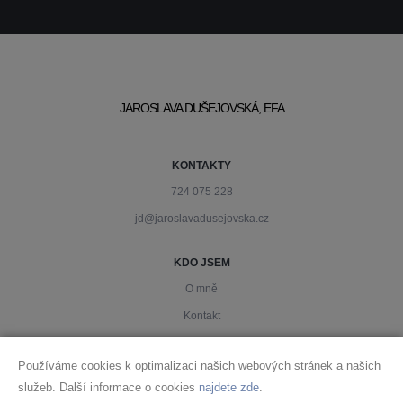
JAROSLAVA DUŠEJOVSKÁ, EFA
KONTAKTY
724 075 228
jd@jaroslavadusejovska.cz
KDO JSEM
O mně
Kontakt
PODMÍNKY
Používáme cookies k optimalizaci našich webových stránek a našich
Ochrana osobních údajů
služeb. Další informace o cookies
najdete zde
.