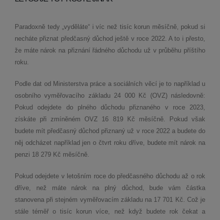
Paradoxně tedy „vyděláte“ i víc než tisíc korun měsíčně, pokud si
necháte přiznat předčasný důchod ještě v roce 2022. A to i přesto,
že máte nárok na přiznání řádného důchodu už v průběhu příštího
roku.
Podle dat od Ministerstva práce a sociálních věcí je to například u
osobního vyměřovacího základu 24 000 Kč (OVZ) následovně:
Pokud odejdete do plného důchodu přiznaného v roce 2023,
získáte při zmíněném OVZ 16 819 Kč měsíčně. Pokud však
budete mít předčasný důchod přiznaný už v roce 2022 a budete do
něj odcházet například jen o čtvrt roku dříve, budete mít nárok na
penzi 18 279 Kč měsíčně.
Pokud odejdete v letošním roce do předčasného důchodu až o rok
dříve, než máte nárok na plný důchod, bude vám částka
stanovena při stejném vyměřovacím základu na 17 701 Kč. Což je
stále téměř o tisíc korun více, než když budete rok čekat a