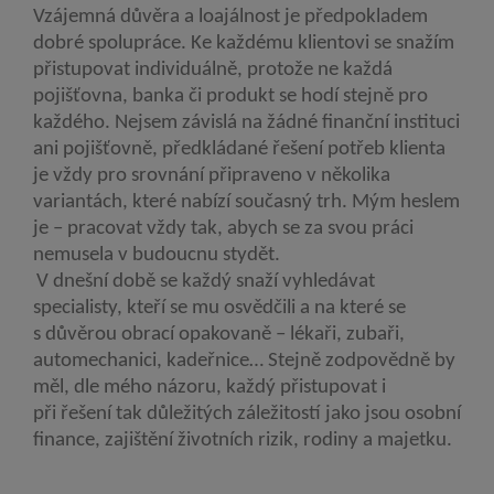
Vzájemná důvěra a loajálnost je předpokladem
dobré spolupráce. Ke každému klientovi se snažím
přistupovat individuálně, protože ne každá
pojišťovna, banka či produkt se hodí stejně pro
každého. Nejsem závislá na žádné finanční instituci
ani pojišťovně, předkládané řešení potřeb klienta
je vždy pro srovnání připraveno v několika
variantách, které nabízí současný trh. Mým heslem
je – pracovat vždy tak, abych se za svou práci
nemusela v budoucnu stydět.
V dnešní době se každý snaží vyhledávat
specialisty, kteří se mu osvědčili a na které se
s důvěrou obrací opakovaně – lékaři, zubaři,
automechanici, kadeřnice… Stejně zodpovědně by
měl, dle mého názoru, každý přistupovat i
při řešení tak důležitých záležitostí jako jsou osobní
finance, zajištění životních rizik, rodiny a majetku.