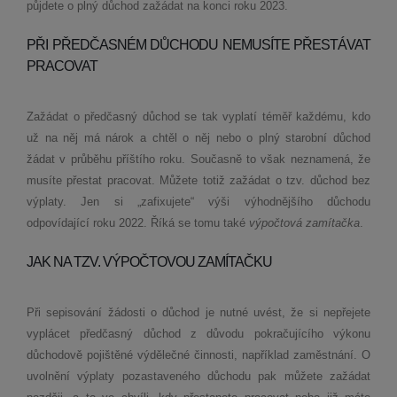
půjdete o plný důchod zažádat na konci roku 2023.
PŘI PŘEDČASNÉM DŮCHODU NEMUSÍTE PŘESTÁVAT
PRACOVAT
Zažádat o předčasný důchod se tak vyplatí téměř každému, kdo
už na něj má nárok a chtěl o něj nebo o plný starobní důchod
žádat v průběhu příštího roku. Současně to však neznamená, že
musíte přestat pracovat. Můžete totiž zažádat o tzv. důchod bez
výplaty. Jen si „zafixujete“ výši výhodnějšího důchodu
odpovídající roku 2022. Říká se tomu také
výpočtová zamítačka
.
JAK NA TZV. VÝPOČTOVOU ZAMÍTAČKU
Při sepisování žádosti o důchod je nutné uvést, že si nepřejete
vyplácet předčasný důchod z důvodu pokračujícího výkonu
důchodově pojištěné výdělečné činnosti, například zaměstnání. O
uvolnění výplaty pozastaveného důchodu pak můžete zažádat