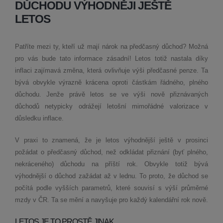
DŮCHODU VÝHODNĚJI JEŠTĚ
LETOS
Patříte mezi ty, kteří už mají nárok na předčasný důchod? Možná
pro vás bude tato informace zásadní! Letos totiž nastala díky
inflaci zajímavá změna, která ovlivňuje výši předčasné penze. Ta
bývá obvykle výrazně krácena oproti částkám řádného, plného
důchodu. Jenže právě letos se ve výši nově přiznávaných
důchodů netypicky odrážejí letošní mimořádné valorizace v
důsledku inflace.
V praxi to znamená, že je letos výhodnější ještě v prosinci
požádat o předčasný důchod, než odkládat přiznání (byť plného,
nekráceného) důchodu na příští rok. Obvykle totiž bývá
výhodnější o důchod zažádat až v lednu. To proto, že důchod se
počítá podle vyšších parametrů, které souvisí s výší průměrné
mzdy v ČR. Ta se mění a navyšuje pro každý kalendářní rok nově.
LETOS JE TO PROSTĚ JINAK