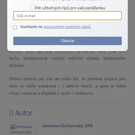
však v dalších letech budou opakovat podobné scénáře jako letos,
nemusí být krácení tak výrazné.
Pokud vám ale nárok na předčasný důchod vznikne až v roce
Souhlasím se
zpracováním osobních údajů
2023 nebo později, máte letos prostě smůlu. Důchod vám letos
nemůže být přiznán ani není možné využít stávajících
Odeslat
mimořádných valorizací ke zvýšení důchodu a stejně tak se vás
nemůže týkat takzvaná výpočtová zamítačka, která jinak umí
hezky kompenzovat snížení měsíční výplaty předčasného
důchodu.
Dobrou zprávou pro vás ale může být, že podobná situace jako
letos se může zopakovat i v dalších letech, a proto je dobré
situaci sledovat a případně ji využít v budoucnu.
Autor
Jaroslava Dušejovská, EFA