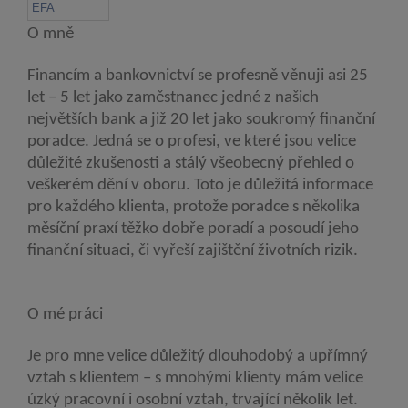
O mně
Financím a bankovnictví se profesně věnuji asi 25
let – 5 let jako zaměstnanec jedné z našich
největších bank a již 20 let jako soukromý finanční
poradce. Jedná se o profesi, ve které jsou velice
důležité zkušenosti a stálý všeobecný přehled o
veškerém dění v oboru. Toto je důležitá informace
pro každého klienta, protože poradce s několika
měsíční praxí těžko dobře poradí a posoudí jeho
finanční situaci, či vyřeší zajištění životních rizik.
O mé práci
Je pro mne velice důležitý dlouhodobý a upřímný
vztah s klientem – s mnohými klienty mám velice
úzký pracovní i osobní vztah, trvající několik let.