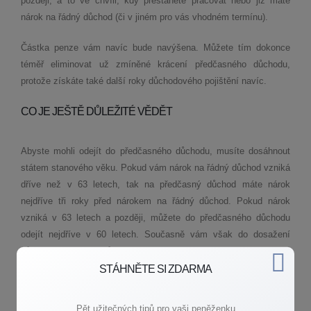
později, a to ve chvíli, kdy přestanete pracovat nebo již máte
nárok na řádný důchod (či v jiném pro vás vhodném termínu).
Částka penze vám navíc bude navýšena. Můžete tím dokonce
téměř eliminovat už zmíněné krácení předčasného důchodu,
protože získáte také další roky důchodového pojištění navíc.
CO JE JEŠTĚ DŮLEŽITÉ VĚDĚT
Abyste mohli odejít do předčasného důchodu, musíte dosáhnout
státem stanového věku. Pokud vám nárok na řádný důchod vzniká
dříve než v 63 letech, tak na předčasný důchod máte nárok
nejdříve tři roky před nárokem na řádný důchod. Pokud nárok
vzniká v 63 letech a později, můžete do předčasného důchodu
odejít nejdříve v 60 letech. Současně vám však do dosažení
důchodového věku může chybět nejvýše pět let.
STÁHNĚTE SI ZDARMA
Také je potřeba vědět, že čím dříve chcete do předčasného
důchodu odcházet, tím více vám bude důchod krácen. Pokud se
Pět užitečných tipů pro vaši peněženku