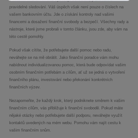
pravidelné sledování. Váš úspěch však není pouze o číslech na
vašem bankovním účtu. Jde o získání kontroly nad vašimi
financemi a dosažení finanční svobody a bezpečí. Všechny rady a
nástroje, které jsme probrali v tomto článku, jsou zde, aby vám na
této cestě pomohly.
Pokud však cítíte, že potřebujete další pomoc nebo radu,
neváhejte se na mě obrátit. Jako finanční poradce vám mohu
nabídnout individualizovanou pomoc, která bude odpovídat vašim
osobním finančním potřebám a cílům, ať už se jedná o vytvoření
finančního plánu, investování nebo překonání konkrétních
finančních výzev.
Nezapomeňte, že každý krok, který podniknete směrem k vašim
finančním cílům, vás přibližuje k finanční svobodě. Pokud máte
nějaké otázky nebo potřebujete další podporu, neváhejte využít
kontaktů uvedených na mém webu. Pomohu vám najít cestu k
vašim finančním snům.