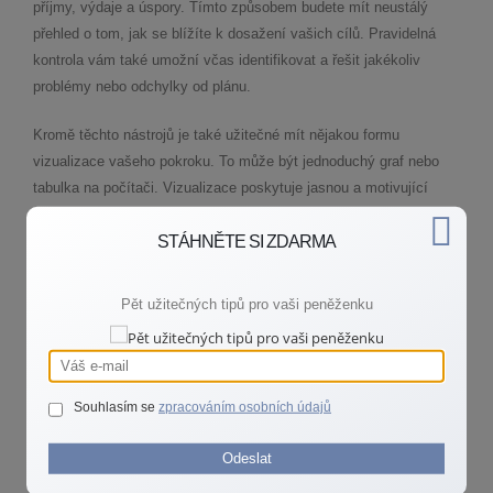
příjmy, výdaje a úspory. Tímto způsobem budete mít neustálý
přehled o tom, jak se blížíte k dosažení vašich cílů. Pravidelná
kontrola vám také umožní včas identifikovat a řešit jakékoliv
problémy nebo odchylky od plánu.
Kromě těchto nástrojů je také užitečné mít nějakou formu
vizualizace vašeho pokroku. To může být jednoduchý graf nebo
tabulka na počítači. Vizualizace poskytuje jasnou a motivující
připomínku vašich cílů a toho, jak daleko jste v jejich plnění
STÁHNĚTE SI ZDARMA
pokročili.
Během cesty k vašim finančním cílům mohou nastat různé
Pět užitečných tipů pro vaši peněženku
překážky. Je potřeba být na ně připraven a mít plán, jak je
překonat. Pokud se například vaše příjmy sníží, bude nutné
dočasně upravit výši vašich měsíčních úspor. Flexibilita je velmi
důležitá.
Souhlasím se
zpracováním osobních údajů
Vaše cesta k finanční svobodě
Odeslat
Dosažení finančních cílů vyžaduje odhodlání, plánování a