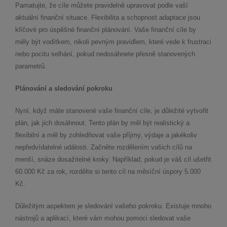
Pamatujte, že cíle můžete pravidelně upravovat podle vaší
aktuální finanční situace. Flexibilita a schopnost adaptace jsou
klíčové pro úspěšné finanční plánování. Vaše finanční cíle by
měly být vodítkem, nikoli pevným pravidlem, které vede k frustraci
nebo pocitu selhání, pokud nedosáhnete přesně stanovených
parametrů.
Plánování a sledování pokroku
Nyní, když máte stanovené vaše finanční cíle, je důležité vytvořit
plán, jak jich dosáhnout. Tento plán by měl být realistický a
flexibilní a měl by zohledňovat vaše příjmy, výdaje a jakékoliv
nepředvídatelné události. Začněte rozdělením vašich cílů na
menší, snáze dosažitelné kroky. Například, pokud je váš cíl ušetřit
60.000 Kč za rok, rozdělte si tento cíl na měsíční úspory 5.000
Kč.
Důležitým aspektem je sledování vašeho pokroku. Existuje mnoho
nástrojů a aplikací, které vám mohou pomoci sledovat vaše