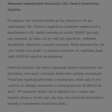
Stanovení realistických finančních cílů: Cesta k finančnímu
úspěchu
Po analýze vaší finanční historie je čas stanovit si cíle pro
nadcházející rok. Klíčem k úspěchu je stanovení realistických a
dosažitelných cílů. Ideální metodou je využití SMART principů,
což znamená, že vaše cíle by měly být specifické, měřitelné,
dosažitelné, relevantní a časově omezené. Místo abstraktního cíle
„chci ušetřit více peněz“ si stanovte konkrétní cíl, například „budu
šetřit 5.000 Kč měsíčně na dovolenou“.
Praktické finanční cíle mohou zahrnovat šetření na konkrétní věci
(dovolená, nové auto), snižování dluhů nebo začátek investování.
Pokud jste například přemýšleli o investování, může váš cíl znít
„naučím se základy investování a investuji prvních 10.000 Kč do
akcií“. Při stanovení těchto cílů je důležité vzít v úvahu vaši
finanční situaci a životní styl, aby byly cíle skutečně dosažitelné a
nevedly k nadměrnému finančnímu tlaku.