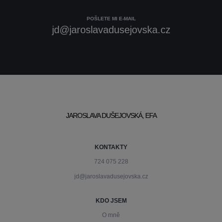
POŠLETE MI E-MAIL
jd@jaroslavadusejovska.cz
JAROSLAVA DUŠEJOVSKÁ, EFA
KONTAKTY
724 075 228
jd@jaroslavadusejovska.cz
KDO JSEM
O mně