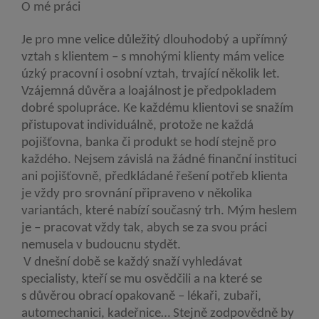
O mé práci
Je pro mne velice důležitý dlouhodobý a upřímný
vztah s klientem – s mnohými klienty mám velice
úzký pracovní i osobní vztah, trvající několik let.
Vzájemná důvěra a loajálnost je předpokladem
dobré spolupráce. Ke každému klientovi se snažím
přistupovat individuálně, protože ne každá
pojišťovna, banka či produkt se hodí stejně pro
každého. Nejsem závislá na žádné finanční instituci
ani pojišťovně, předkládané řešení potřeb klienta
je vždy pro srovnání připraveno v několika
variantách, které nabízí současný trh. Mým heslem
je – pracovat vždy tak, abych se za svou práci
nemusela v budoucnu stydět.
V dnešní době se každý snaží vyhledávat
specialisty, kteří se mu osvědčili a na které se
s důvěrou obrací opakovaně – lékaři, zubaři,
automechanici, kadeřnice… Stejně zodpovědně by