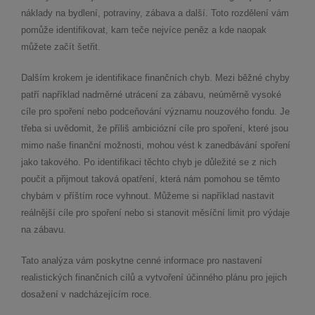
náklady na bydlení, potraviny, zábava a další. Toto rozdělení vám
pomůže identifikovat, kam teče nejvíce peněz a kde naopak
můžete začít šetřit.
Dalším krokem je identifikace finančních chyb. Mezi běžné chyby
patří například nadměrné utrácení za zábavu, neúměrně vysoké
cíle pro spoření nebo podceňování významu nouzového fondu. Je
třeba si uvědomit, že příliš ambiciózní cíle pro spoření, které jsou
mimo naše finanční možnosti, mohou vést k zanedbávání spoření
jako takového. Po identifikaci těchto chyb je důležité se z nich
poučit a přijmout taková opatření, která nám pomohou se těmto
chybám v příštím roce vyhnout. Můžeme si například nastavit
reálnější cíle pro spoření nebo si stanovit měsíční limit pro výdaje
na zábavu.
Tato analýza vám poskytne cenné informace pro nastavení
realistických finančních cílů a vytvoření účinného plánu pro jejich
dosažení v nadcházejícím roce.