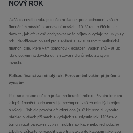
NOVÝ ROK
Začátek nového roku je ideálním časem pro zhodnocení vašich
finančních návyků a stanovení nových cílů. V tomto článku se
dozvíte, jak efektivně analyzovat vaše příjmy a výdaje za uplynulý
rok, identifikovat oblasti pro zlepšení a jak si stanovit realistické
finanční cíle, které vám pomohou k dosažení vašich snů – ať už
jde o šetření na dovolenou, snižování dluhů nebo zahájení
investic.
Reflexe financí za minulý rok: Porozumění vašim příjmům a
výdajům
Rok se s rokem sešel a je čas na finanční reflexi. Prvním krokem
k lepší finanční budoucnosti je pochopení vašich minulých příjmů
a výdajů. Jak ale provést efektivní analýzu? Nejprve si vytvořte
přehled o všech příjmech a výdajích za uplynulý rok. Můžete k
tomu využít bankovní výpisy, mobilní aplikace nebo jednoduché
tabulky. Důležité je rozdělit vaše transakce do kategorií jako jsou