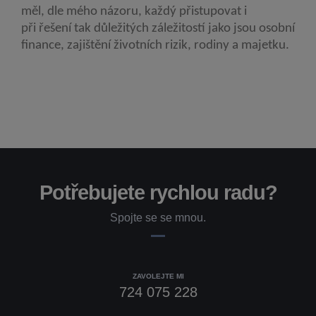
měl, dle mého názoru, každý přistupovat i
při řešení tak důležitých záležitostí jako jsou osobní
finance, zajištění životních rizik, rodiny a majetku.
Potřebujete rychlou radu?
Spojte se se mnou.
ZAVOLEJTE MI
724 075 228