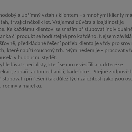
ouhodobý a upřímný vztah s klientem – s mnohými klienty 
tah, trvající několik let. Vzájemná důvěra a loajálnost je
. Ke každému klientovi se snažím přistupovat individuáln
anka či produkt se hodí stejně pro každého. Nejsem závislá
jišťovně, předkládané řešení potřeb klienta je vždy pro srov
ch, které nabízí současný trh. Mým heslem je – pracovat vž
musela v budoucnu stydět.
hledávat specialisty, kteří se mu osvědčili a na které se
lékaři, zubaři, automechanici, kadeřnice… Stejně zodpově
stupovat i při řešení tak důležitých záležitostí jako jsou os
ik, rodiny a majetku.