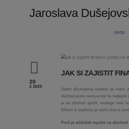
Jaroslava Dušejovs
ÚVOD
JAK SI ZAJISTIT F
20
2 2025
Státní důchodový systém se mění a
důchod proto nemusí být ta nejlepší st
si na důchod spořit, existuje celá ř
Klíčem k úspěchu je začít včas a zvoli
Proč je důležité myslet na důchod