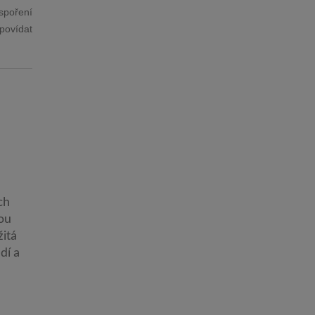
spoření
povídat
ch
sou
žitá
dí a