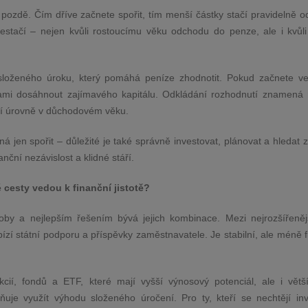
š pozdě. Čím dříve začnete spořit, tím menší částky stačí pravidelně o
estačí – nejen kvůli rostoucímu věku odchodu do penze, ale i kvůli 
loženého úroku, který pomáhá peníze zhodnotit. Pokud začnete ve t
mi dosáhnout zajímavého kapitálu. Odkládání rozhodnutí znamená 
otní úrovně v důchodovém věku.
 jen spořit – důležité je také správně investovat, plánovat a hledat 
nanční nezávislost a klidné stáří.
cesty vedou k finanční jistotě?
by a nejlepším řešením bývá jejich kombinace. Mezi nejrozšířenějš
ízí státní podporu a příspěvky zaměstnavatele. Je stabilní, ale méně fl
cií, fondů a ETF, které mají vyšší výnosový potenciál, ale i větší 
je využít výhodu složeného úročení. Pro ty, kteří se nechtějí inv