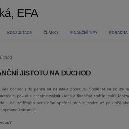
ká, EFA
KONZULTACE
ČLÁNKY
FINANČNÍ TIPY
PORADNA
INANČNÍ JISTOTU NA DŮCHOD
 věk odchodu do penze se neustále posouvá. Spoléhat se pouze na
rategie, pokud si chceme zajistit klidné a finančně stabilní stáří. Možno
ada – od tradičního penzijního spoření přes investice až po další alte
t správnou strategii.
 včas?