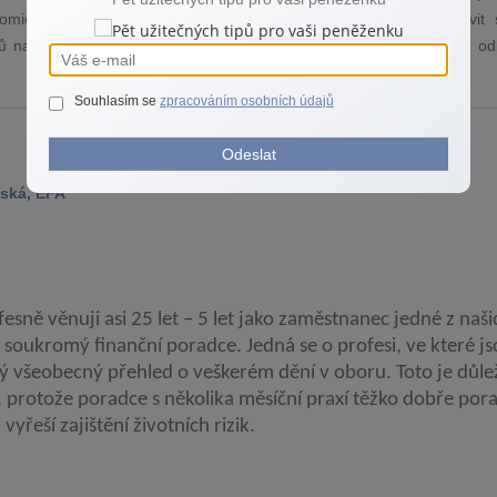
omických podmínek. Pokud si nejste jistí, jak efektivně nastavit 
ktů na tomto webu. Pomohu vám najít optimální řešení, které bude od
Souhlasím se
zpracováním osobních údajů
Odeslat
ská, EFA
esně věnuji asi 25 let – 5 let jako zaměstnanec jedné z naši
ko soukromý finanční poradce. Jedná se o profesi, ve které j
álý všeobecný přehled o veškerém dění v oboru. Toto je důle
 protože poradce s několika měsíční praxí těžko dobře pora
 vyřeší zajištění životních rizik.