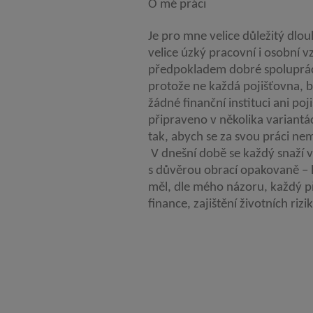
O mé práci
Je pro mne velice důležitý dl
velice úzký pracovní i osobní vz
předpokladem dobré spolupráce
protože ne každá pojišťovna, b
žádné finanční instituci ani po
připraveno v několika variantá
tak, abych se za svou práci ne
V dnešní době se každý snaží vy
s důvěrou obrací opakovaně – 
měl, dle mého názoru, každý při
finance, zajištění životních riz