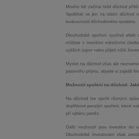
Mnoho lidí začíná řešit důchod příli
Spoléhat se jen na státní důchod n
budoucnosti důchodového systému.
Dlouhodobé spoření využívá efekt s
můžete s menšími měsíčními částka
vyšších úspor nebo přijetí nižší živ
Myslet na důchod včas ale neznamená
pasivního příjmu, abyste si zajistili fi
Možnosti spoření na důchod: Jaké 
Na důchod lze spořit různými způso
doplňkové penzijní spoření, které nab
při výběru peněz.
Další možností jsou investice do ak
Dlouhodobé investování však umožňu