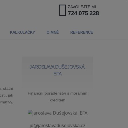
ZAVOLEJTE MI
724 075 228
KALKULAČKY
O MNĚ
REFERENCE
JAROSLAVA DUŠEJOVSKÁ,
EFA
 státní
Finanční poradenství s morálním
stí, jak
kreditem
rnativy.
jd@jaroslavadusejovska.cz