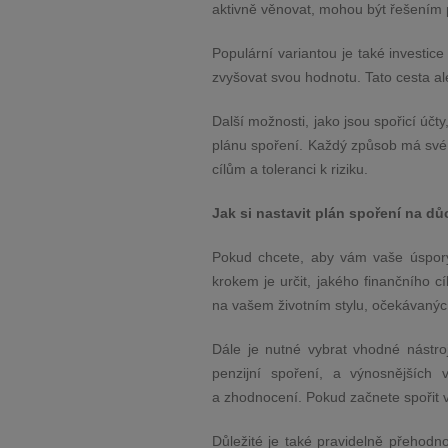
aktivně věnovat, mohou být řešením 
Populární variantou je také investi
zvyšovat svou hodnotu. Tato cesta ale
Další možnosti, jako jsou spořicí úč
plánu spoření. Každý způsob má své v
cílům a toleranci k riziku.
Jak si nastavit plán spoření na d
Pokud chcete, aby vám vaše úspory 
krokem je určit, jakého finančního c
na vašem životním stylu, očekávaných 
Dále je nutné vybrat vhodné nástro
penzijní spoření, a výnosnějších 
a zhodnocení. Pokud začnete spořit vč
Důležité je také pravidelně přehodno