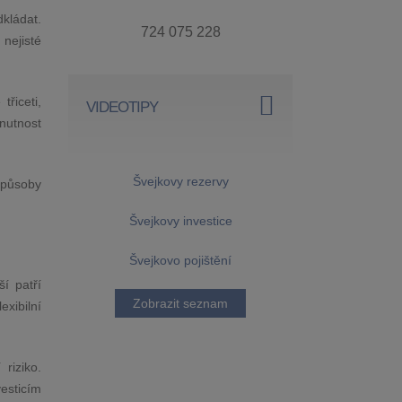
dkládat.
724 075 228
nejisté
řiceti,
VIDEOTIPY
nutnost
Švejkovy rezervy
způsoby
Švejkovy investice
Švejkovo pojištění
í patří
Zobrazit seznam
exibilní
riziko.
esticím