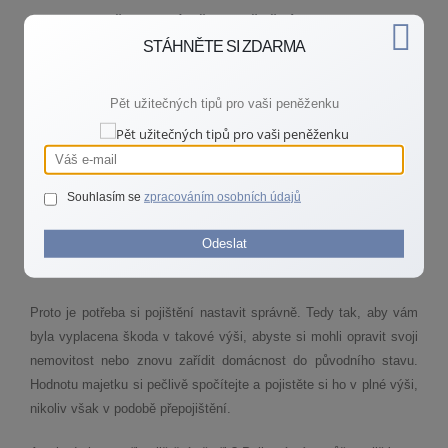
EXISTUJE VŠAK TAKÉ PŘEPOJIŠTĚNÍ!
STÁHNĚTE SI ZDARMA
Takzvané přepojištění nastává ve chvíli, když si domácnost nebo
Pět užitečných tipů pro vaši peněženku
nemovitost pojistíte na mnohem vyšší částku, než je její skutečná
hodnota. Zaprvé platíte mnohem více na pojistném. A zadruhé,
stejně vám v případě škody pojišťovna vyplatí pouze odhadní
cenu.
Souhlasím se
zpracováním osobních údajů
Příklad – když si nemovitost pojistíte na dvanáct milionů a její
Odeslat
odhadní hodnota je kolem osmi milionů, stejně těch dvanáct
milionů v případě úplného zničení domu nedostanete.
Proto je potřeba si pojištění nastavit správně. Tedy tak, aby vám
byla vyplacena škoda v takové výši, abyste si mohli opravit svoji
nemovitost nebo znovu zařídit domácnost do původního stavu.
Hodnotu majetku si pečlivě spočítejte a pojistěte si ho v plné výši,
nikoliv však v podobě přepojištění.