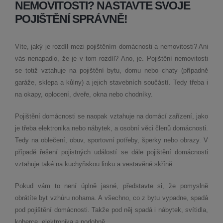
NEMOVITOSTI? NASTAVTE SVOJE
POJIŠTĚNÍ SPRÁVNĚ!
Víte, jaký je rozdíl mezi pojištěním domácnosti a nemovitosti? Ani
vás nenapadlo, že je v tom rozdíl? Ano, je. Pojištění nemovitosti
se totiž vztahuje na pojištění bytu, domu nebo chaty (případně
garáže, sklepa a kůlny) a jejich stavebních součástí. Tedy třeba i
na okapy, oplocení, dveře, okna nebo chodníky.
Pojištění domácnosti se naopak vztahuje na domácí zařízení, jako
je třeba elektronika nebo nábytek, a osobní věci členů domácnosti.
Tedy na oblečení, obuv, sportovní potřeby, šperky nebo obrazy. V
případě řešení pojistných událostí se dále pojištění domácnosti
vztahuje také na kuchyňskou linku a vestavěné skříně.
Pokud vám to není úplně jasné, představte si, že pomyslně
obrátíte byt vzhůru nohama. A všechno, co z bytu vypadne, spadá
pod pojištění domácnosti. Takže pod něj spadá i nábytek, svítidla,
koberce, elektronika a podobně.