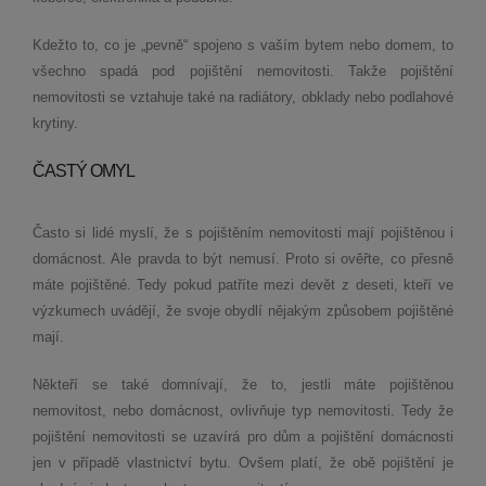
Kdežto to, co je „pevně“ spojeno s vaším bytem nebo domem, to
všechno spadá pod pojištění nemovitosti. Takže pojištění
nemovitosti se vztahuje také na radiátory, obklady nebo podlahové
krytiny.
ČASTÝ OMYL
Často si lidé myslí, že s pojištěním nemovitosti mají pojištěnou i
domácnost. Ale pravda to být nemusí. Proto si ověřte, co přesně
máte pojištěné. Tedy pokud patříte mezi devět z deseti, kteří ve
výzkumech uvádějí, že svoje obydlí nějakým způsobem pojištěné
mají.
Někteří se také domnívají, že to, jestli máte pojištěnou
nemovitost, nebo domácnost, ovlivňuje typ nemovitosti. Tedy že
pojištění nemovitosti se uzavírá pro dům a pojištění domácnosti
jen v případě vlastnictví bytu. Ovšem platí, že obě pojištění je