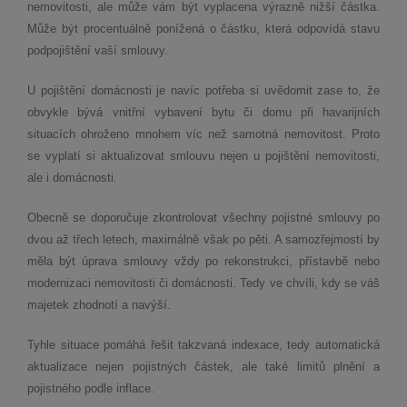
nemovitosti, ale může vám být vyplacena výrazně nižší částka.
Může být procentuálně ponížená o částku, která odpovídá stavu
podpojištění vaší smlouvy.
U pojištění domácnosti je navíc potřeba si uvědomit zase to, že
obvykle bývá vnitřní vybavení bytu či domu při havarijních
situacích ohroženo mnohem víc než samotná nemovitost. Proto
se vyplatí si aktualizovat smlouvu nejen u pojištění nemovitosti,
ale i domácnosti.
Obecně se doporučuje zkontrolovat všechny pojistné smlouvy po
dvou až třech letech, maximálně však po pěti. A samozřejmostí by
měla být úprava smlouvy vždy po rekonstrukci, přístavbě nebo
modernizaci nemovitosti či domácnosti. Tedy ve chvíli, kdy se váš
majetek zhodnotí a navýší.
Tyhle situace pomáhá řešit takzvaná indexace, tedy automatická
aktualizace nejen pojistných částek, ale také limitů plnění a
pojistného podle inflace.