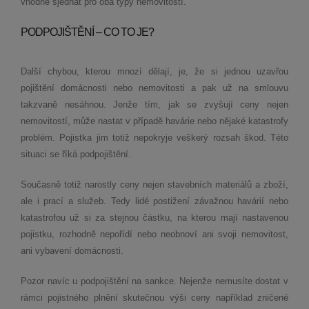
vhodné sjednat pro oba typy nemovitostí.
PODPOJIŠTĚNÍ – CO TO JE?
Další chybou, kterou mnozí dělají, je, že si jednou uzavřou
pojištění domácnosti nebo nemovitosti a pak už na smlouvu
takzvaně nesáhnou. Jenže tím, jak se zvyšují ceny nejen
nemovitostí, může nastat v případě havárie nebo nějaké katastrofy
problém. Pojistka jim totiž nepokryje veškerý rozsah škod. Této
situaci se říká podpojištění.
Současně totiž narostly ceny nejen stavebních materiálů a zboží,
ale i prací a služeb. Tedy lidé postižení závažnou havárií nebo
katastrofou už si za stejnou částku, na kterou mají nastavenou
pojistku, rozhodně nepořídí nebo neobnoví ani svoji nemovitost,
ani vybavení domácnosti.
Pozor navíc u podpojištění na sankce. Nejenže nemusíte dostat v
rámci pojistného plnění skutečnou výši ceny například zničené