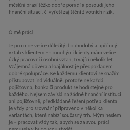
měsíční praxí těžko dobře poradí a posoudí jeho
finanční situaci, či vyřeší zajištění životních rizik.
O mé práci
Je pro mne velice důležitý dlouhodobý a upřímný
vztah s klientem – s mnohými klienty mám velice
úzký pracovní i osobní vztah, trvající několik let.
Vzájemná důvěra a loajálnost je předpokladem
dobré spolupráce. Ke každému klientovi se snažím
přistupovat individuálně, protože ne každá
pojišťovna, banka či produkt se hodí stejně pro
každého. Nejsem závislá na žádné finanční instituci
ani pojišťovně, předkládané řešení potřeb klienta
je vždy pro srovnání připraveno v několika
variantách, které nabízí současný trh. Mým heslem
je – pracovat vždy tak, abych se za svou práci
nemusela v budoucnu stydět.