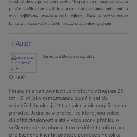
A pokud chcete při pojištění ušetřit? Pojistné vám může pojišťovna
ponížit například ve chvíli, kdy si sjednáte spoluúčast nebo máte u
svojí pojišťovny uzavřené další pojistky. Také je možné získat
bonus za bezeškodní průběh, případně za online sjednání.
Autor
Jaroslava Dušejovská, EFA
O mně
Financím a bankovnictví se profesně věnuji asi 25
let – 5 let jako zaměstnanec jedné z našich
největších bank a již 20 let jako soukromý finanční
poradce. Jedná se o profesi, ve které jsou velice
důležité zkušenosti a stálý všeobecný přehled o
veškerém dění v oboru. Toto je důležitá informace
pro každého klienta, protože poradce s několika