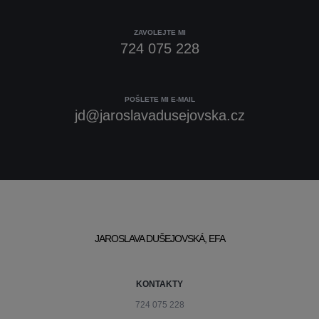
ZAVOLEJTE MI
724 075 228
POŠLETE MI E-MAIL
jd@jaroslavadusejovska.cz
JAROSLAVA DUŠEJOVSKÁ, EFA
KONTAKTY
724 075 228