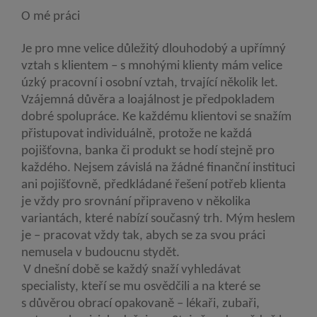
O mé práci
Je pro mne velice důležitý dlouhodobý a upřímný
vztah s klientem – s mnohými klienty mám velice
úzký pracovní i osobní vztah, trvající několik let.
Vzájemná důvěra a loajálnost je předpokladem
dobré spolupráce. Ke každému klientovi se snažím
přistupovat individuálně, protože ne každá
pojišťovna, banka či produkt se hodí stejně pro
každého. Nejsem závislá na žádné finanční instituci
ani pojišťovně, předkládané řešení potřeb klienta
je vždy pro srovnání připraveno v několika
variantách, které nabízí současný trh. Mým heslem
je – pracovat vždy tak, abych se za svou práci
nemusela v budoucnu stydět.
V dnešní době se každý snaží vyhledávat
specialisty, kteří se mu osvědčili a na které se
s důvěrou obrací opakovaně – lékaři, zubaři,