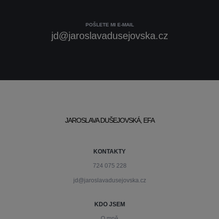
POŠLETE MI E-MAIL
jd@jaroslavadusejovska.cz
JAROSLAVA DUŠEJOVSKÁ, EFA
KONTAKTY
724 075 228
jd@jaroslavadusejovska.cz
KDO JSEM
O mně