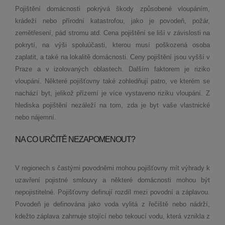
Pojištění domácnosti pokrývá škody způsobené vloupáním,
krádeží nebo přírodní katastrofou, jako je povodeň, požár,
zemětřesení, pád stromu atd. Cena pojištění se liší v závislosti na
pokrytí, na výši spoluúčasti, kterou musí poškozená osoba
zaplatit, a také na lokalitě domácnosti. Ceny pojištění jsou vyšší v
Praze a v izolovaných oblastech. Dalším faktorem je riziko
vloupání. Některé pojišťovny také zohledňují patro, ve kterém se
nachází byt, jelikož přízemí je více vystaveno riziku vloupání. Z
hlediska pojištění nezáleží na tom, zda je byt vaše vlastnické
nebo nájemní.
NA CO URČITĚ NEZAPOMENOUT?
V regionech s častými povodněmi mohou pojišťovny mít výhrady k
uzavření pojistné smlouvy a některé domácnosti mohou být
nepojistitelné. Pojišťovny definují rozdíl mezi povodní a záplavou.
Povodeň je definována jako voda vylitá z řečiště nebo nádrží,
kdežto záplava zahrnuje stojící nebo tekoucí vodu, která vznikla z