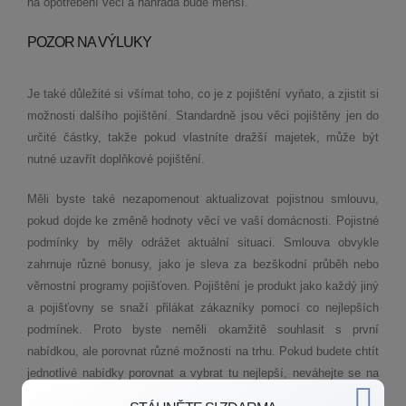
na opotřebení věci a náhrada bude menší.
POZOR NA VÝLUKY
Je také důležité si všímat toho, co je z pojištění vyňato, a zjistit si
možnosti dalšího pojištění. Standardně jsou věci pojištěny jen do
určité částky, takže pokud vlastníte dražší majetek, může být
nutné uzavřít doplňkové pojištění.
Měli byste také nezapomenout aktualizovat pojistnou smlouvu,
pokud dojde ke změně hodnoty věcí ve vaší domácnosti. Pojistné
podmínky by měly odrážet aktuální situaci. Smlouva obvykle
zahrnuje různé bonusy, jako je sleva za bezškodní průběh nebo
věrnostní programy pojišťoven. Pojištění je produkt jako každý jiný
a pojišťovny se snaží přilákat zákazníky pomocí co nejlepších
podmínek. Proto byste neměli okamžitě souhlasit s první
nabídkou, ale porovnat různé možnosti na trhu. Pokud budete chtít
jednotlivé nabídky porovnat a vybrat tu nejlepší, neváhejte se na
mě obrátit pomocí stránky s kontaktními údaji.