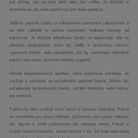
jiné příčiny, jako je silný déšť nebo tání sněhu. Je důležité si
zkontrolovat, jak vaše pojišťovna tyto rizika pokrývá.
Velikost pojistné částky je odhadována samotným zákazníkem a
na jeho základě je určena maximální hodnota náhrady od
pojišťovny. Je důležité odhadnout částku co nejpresněji, aby se
předešlo podpojištění, které by vedlo k úměrnému snížení
vyplacené částky, nebo připojištění, což by znamenalo nadměrné
pokrytí nad rámec skutečné hodnoty majetku.
Úroveň bezpečnostních opatření, která pojišťovna požaduje, se
zvyšuje v závislosti na požadované pojistné částce. Mohou být
požadovány bezpečnostní zámky, požární detektory nebo trezory
pro cennosti.
Pojišťovny také rozlišují mezi novou a časovou hodnotou. Pokud
se rozhodnete pro novou hodnotu, pojišťovna vám vyplatí náhradu
tak, abyste si mohli poškozenou věc zakoupit novou. Pokud si
zvolíte časovou hodnotu, musíte počítat s tím, že bude brán ohled