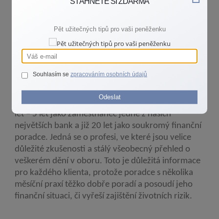
STÁHNĚTE SI ZDARMA
Autor
Pět užitečných tipů pro vaši peněženku
Jaroslava Dušejovská, EFA
Souhlasím se
zpracováním osobních údajů
O mně
Odeslat
Financím a bankovnictví se profesně věnuji asi 25
let – 5 let jako zaměstnanec jedné z našich
největších bank a již 20 let jako soukromý finanční
poradce. Jedná se o profesi, ve které jsou velice
důležité zkušenosti a stálý všeobecný přehled o
veškerém dění v oboru. Toto je důležitá informace
pro každého klienta, protože poradce s několika
měsíční praxí těžko dobře poradí a posoudí jeho
finanční situaci, či vyřeší zajištění životních rizik.