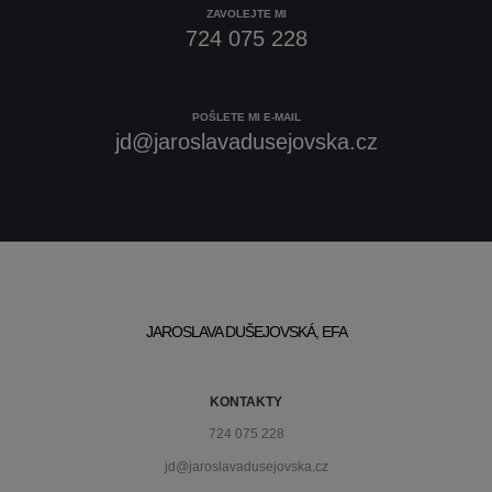
ZAVOLEJTE MI
724 075 228
POŠLETE MI E-MAIL
jd@jaroslavadusejovska.cz
JAROSLAVA DUŠEJOVSKÁ, EFA
KONTAKTY
724 075 228
jd@jaroslavadusejovska.cz