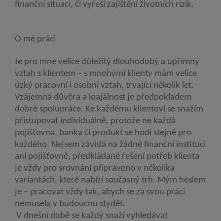
finanční situaci, či vyřeší zajištění životních rizik.
O mé práci
Je pro mne velice důležitý dlouhodobý a upřímný
vztah s klientem – s mnohými klienty mám velice
úzký pracovní i osobní vztah, trvající několik let.
Vzájemná důvěra a loajálnost je předpokladem
dobré spolupráce. Ke každému klientovi se snažím
přistupovat individuálně, protože ne každá
pojišťovna, banka či produkt se hodí stejně pro
každého. Nejsem závislá na žádné finanční instituci
ani pojišťovně, předkládané řešení potřeb klienta
je vždy pro srovnání připraveno v několika
variantách, které nabízí současný trh. Mým heslem
je – pracovat vždy tak, abych se za svou práci
nemusela v budoucnu stydět.
V dnešní době se každý snaží vyhledávat