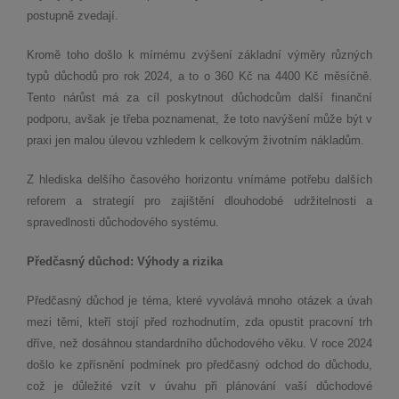
postupně zvedají.
Kromě toho došlo k mírnému zvýšení základní výměry různých
typů důchodů pro rok 2024, a to o 360 Kč na 4400 Kč měsíčně.
Tento nárůst má za cíl poskytnout důchodcům další finanční
podporu, avšak je třeba poznamenat, že toto navýšení může být v
praxi jen malou úlevou vzhledem k celkovým životním nákladům.
Z hlediska delšího časového horizontu vnímáme potřebu dalších
reforem a strategií pro zajištění dlouhodobé udržitelnosti a
spravedlnosti důchodového systému.
Předčasný důchod: Výhody a rizika
Předčasný důchod je téma, které vyvolává mnoho otázek a úvah
mezi těmi, kteří stojí před rozhodnutím, zda opustit pracovní trh
dříve, než dosáhnou standardního důchodového věku. V roce 2024
došlo ke zpřísnění podmínek pro předčasný odchod do důchodu,
což je důležité vzít v úvahu při plánování vaší důchodové