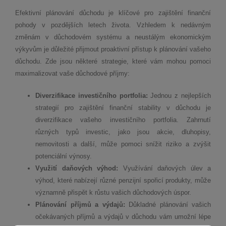
Efektivní plánování důchodu je klíčové pro zajištění finanční
pohody v pozdějších letech života. Vzhledem k nedávným
změnám v důchodovém systému a neustálým ekonomickým
výkyvům je důležité přijmout proaktivní přístup k plánování vašeho
důchodu. Zde jsou některé strategie, které vám mohou pomoci
maximalizovat vaše důchodové příjmy:
Diverzifikace investičního portfolia:
Jednou z nejlepších
strategií pro zajištění finanční stability v důchodu je
diverzifikace vašeho investičního portfolia. Zahrnutí
různých typů investic, jako jsou akcie, dluhopisy,
nemovitosti a další, může pomoci snížit riziko a zvýšit
potenciální výnosy.
Využití daňových výhod:
Využívání daňových úlev a
výhod, které nabízejí různé penzijní spořicí produkty, může
významně přispět k růstu vašich důchodových úspor.
Plánování příjmů a výdajů:
Důkladné plánování vašich
očekávaných příjmů a výdajů v důchodu vám umožní lépe