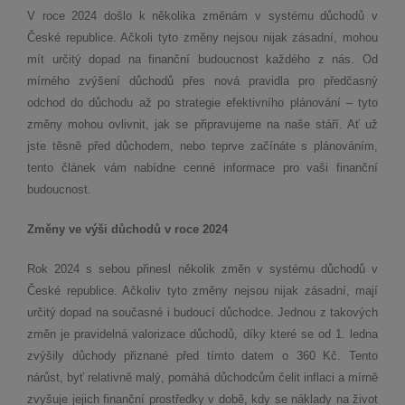
V roce 2024 došlo k několika změnám v systému důchodů v
České republice. Ačkoli tyto změny nejsou nijak zásadní, mohou
mít určitý dopad na finanční budoucnost každého z nás. Od
mírného zvýšení důchodů přes nová pravidla pro předčasný
odchod do důchodu až po strategie efektivního plánování – tyto
změny mohou ovlivnit, jak se připravujeme na naše stáří. Ať už
jste těsně před důchodem, nebo teprve začínáte s plánováním,
tento článek vám nabídne cenné informace pro vaši finanční
budoucnost.
Změny ve výši důchodů v roce 2024
Rok 2024 s sebou přinesl několik změn v systému důchodů v
České republice. Ačkoliv tyto změny nejsou nijak zásadní, mají
určitý dopad na současné i budoucí důchodce. Jednou z takových
změn je pravidelná valorizace důchodů, díky které se od 1. ledna
zvýšily důchody přiznané před tímto datem o 360 Kč. Tento
nárůst, byť relativně malý, pomáhá důchodcům čelit inflaci a mírně
zvyšuje jejich finanční prostředky v době, kdy se náklady na život