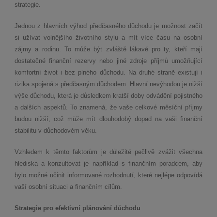
strategie.
Jednou z hlavních výhod předčasného důchodu je možnost začít
si užívat volnějšího životního stylu a mít více času na osobní
zájmy a rodinu. To může být zvláště lákavé pro ty, kteří mají
dostatečné finanční rezervy nebo jiné zdroje příjmů umožňující
komfortní život i bez plného důchodu. Na druhé straně existují i
rizika spojená s předčasným důchodem. Hlavní nevýhodou je nižší
výše důchodu, která je důsledkem kratší doby odvádění pojistného
a dalších aspektů. To znamená, že vaše celkové měsíční příjmy
budou nižší, což může mít dlouhodobý dopad na vaši finanční
stabilitu v důchodovém věku.
Vzhledem k těmto faktorům je důležité pečlivě zvážit všechna
hlediska a konzultovat je například s finančním poradcem, aby
bylo možné učinit informované rozhodnutí, které nejlépe odpovídá
vaší osobní situaci a finančním cílům.
Strategie pro efektivní plánování důchodu