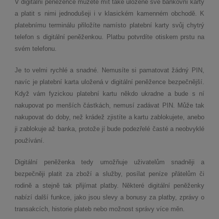
V digitální peněžence můžete mít také uložené své bankovní karty
a platit s nimi jednodušeji i v klasickém kamenném obchodě. K
platebnímu terminálu přiložíte namísto platební karty svůj chytrý
telefon s digitální peněženkou. Platbu potvrdíte otiskem prstu na
svém telefonu.
Je to velmi rychlé a snadné. Nemusíte si pamatovat žádný PIN,
navíc je platební karta uložená v digitální peněžence bezpečnější.
Když vám fyzickou platební kartu někdo ukradne a bude s ní
nakupovat po menších částkách, nemusí zadávat PIN. Může tak
nakupovat do doby, než krádež zjistíte a kartu zablokujete, anebo
ji zablokuje až banka, protože jí bude podezřelé časté a neobvyklé
používání.
Digitální peněženka tedy umožňuje uživatelům snadněji a
bezpečněji platit za zboží a služby, posílat peníze přátelům či
rodině a stejně tak přijímat platby. Některé digitální peněženky
nabízí další funkce, jako jsou slevy a bonusy za platby, zprávy o
transakcích, historie plateb nebo možnost správy více měn.