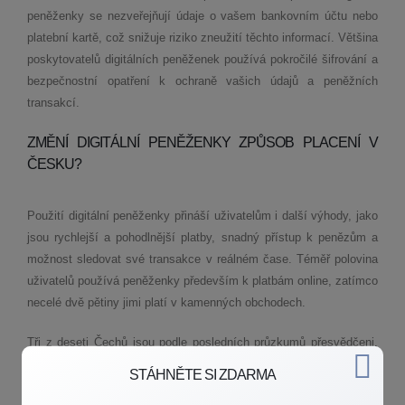
peněženky se nezveřejňují údaje o vašem bankovním účtu nebo
platební kartě, což snižuje riziko zneužití těchto informací. Většina
poskytovatelů digitálních peněženek používá pokročilé šifrování a
bezpečnostní opatření k ochraně vašich údajů a peněžních
transakcí.
ZMĚNÍ DIGITÁLNÍ PENĚŽENKY ZPŮSOB PLACENÍ V
ČESKU?
Použití digitální peněženky přináší uživatelům i další výhody, jako
jsou rychlejší a pohodlnější platby, snadný přístup k penězům a
možnost sledovat své transakce v reálném čase. Téměř polovina
uživatelů používá peněženky především k platbám online, zatímco
necelé dvě pětiny jimi platí v kamenných obchodech.
Tři z deseti Čechů jsou podle posledních průzkumů přesvědčeni,
že placení digitální peněženkou může v dohledné době nahradit
STÁHNĚTE SI ZDARMA
platby v hotovosti. Mladá generace a muži jsou o tom přesvědčeni