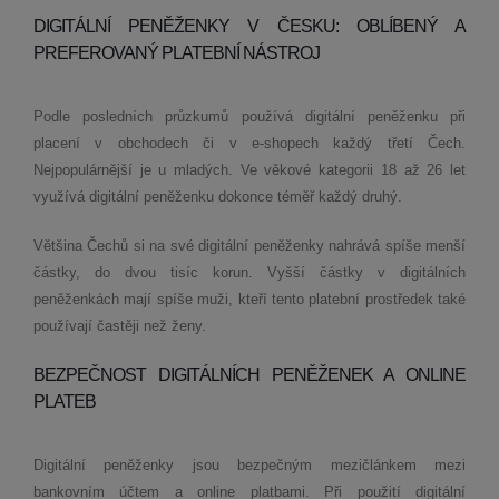
DIGITÁLNÍ PENĚŽENKY V ČESKU: OBLÍBENÝ A
PREFEROVANÝ PLATEBNÍ NÁSTROJ
Podle posledních průzkumů používá digitální peněženku při
placení v obchodech či v e­‑shopech každý třetí Čech.
Nejpopulárnější je u mladých. Ve věkové kategorii 18 až 26 let
využívá digitální peněženku dokonce téměř každý druhý.
Většina Čechů si na své digitální peněženky nahrává spíše menší
částky, do dvou tisíc korun. Vyšší částky v digitálních
peněženkách mají spíše muži, kteří tento platební prostředek také
používají častěji než ženy.
BEZPEČNOST DIGITÁLNÍCH PENĚŽENEK A ONLINE
PLATEB
Digitální peněženky jsou bezpečným mezičlánkem mezi
bankovním účtem a online platbami. Při použití digitální