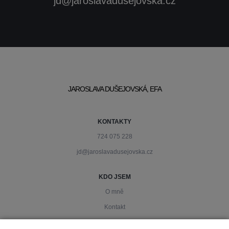
jd@jaroslavadusejovska.cz
JAROSLAVA DUŠEJOVSKÁ, EFA
KONTAKTY
724 075 228
jd@jaroslavadusejovska.cz
KDO JSEM
O mně
Kontakt