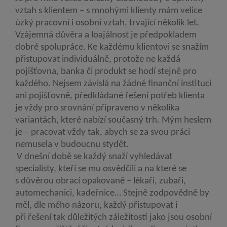
vztah s klientem – s mnohými klienty mám velice
úzký pracovní i osobní vztah, trvající několik let.
Vzájemná důvěra a loajálnost je předpokladem
dobré spolupráce. Ke každému klientovi se snažím
přistupovat individuálně, protože ne každá
pojišťovna, banka či produkt se hodí stejně pro
každého. Nejsem závislá na žádné finanční instituci
ani pojišťovně, předkládané řešení potřeb klienta
je vždy pro srovnání připraveno v několika
variantách, které nabízí současný trh. Mým heslem
je – pracovat vždy tak, abych se za svou práci
nemusela v budoucnu stydět.
V dnešní době se každý snaží vyhledávat
specialisty, kteří se mu osvědčili a na které se
s důvěrou obrací opakovaně – lékaři, zubaři,
automechanici, kadeřnice… Stejně zodpovědně by
měl, dle mého názoru, každý přistupovat i
při řešení tak důležitých záležitostí jako jsou osobní