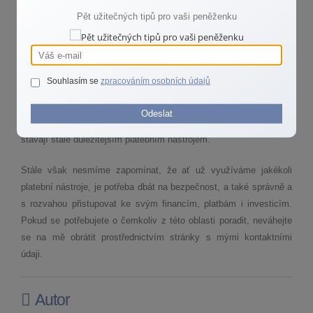
mnohem jednoznačněji než ženy, senioři a překvapivě i obyvatelé
Pět užitečných tipů pro vaši peněženku
větších měst.
MODERNÍ, POHODLNÁ A BEZPEČNÁ ALTERNATIVA
Souhlasím se
zpracováním osobních údajů
Dnes už je jisté, že digitální peněženky představují skvělou
alternativu k platebním kartám nebo hotovosti. Jejich rostoucí
Odeslat
popularita, zejména mezi mladou generací, naznačuje, že se
stávají stále důležitějším platebním nástrojem.
Stále však nesmíme zapomínat, že ať už využíváme jakékoli
platební nástroje, je potřeba dbát na bezpečnost, a také správně a
s rozvahou přistupovat ke svým financím, platbám i investicím.
Pokud se potřebujete o čemkoliv z této oblasti poradit, neváhejte
se na mě obrátit prostřednictvím stránky s mými kontaktními
údaji.
Autor