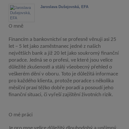
Jaroslava Dušejovská, EFA
O mně
Financím a bankovnictví se profesně věnuji asi 25
let – 5 let jako zaměstnanec jedné z našich
největších bank a již 20 let jako soukromý finanční
poradce. Jedná se o profesi, ve které jsou velice
důležité zkušenosti a stálý všeobecný přehled o
veškerém dění v oboru. Toto je důležitá informace
pro každého klienta, protože poradce s několika
měsíční praxí těžko dobře poradí a posoudí jeho
finanční situaci, či vyřeší zajištění životních rizik.
O mé práci
Je pro mne velice důležitý dlouhodobý a upřímný